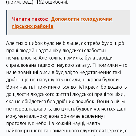
(прим. ред.). 162 ошибочні.
Читати також:
Допомогти голодуючим
гірських районів
Але тих ошибок було не більше, як треба було, щоб
праці людей надати ціху людської слабости і
помильности. Але кожна помилка була завсіди
справлювана гадкою, наукою загалу. Ті помилки – то
наче зовнішні риси в будівлі; то недотягнення такі
дрібні, що не нарушують ні сили, ні краси будови.
Вони навіть і причиняються до тієї краси, бо додають
до цілости людського життя і людської праці тої ціхи,
яка не обійдеться без дрібних похибок. Вони в нічім
не перешкаджають, що цілість будови являється далі
монументальною; вона обнимає вселенну і
проголошує небо! І в кожній науці, навіть
найпокірнішого та найменшого служителя Церкви, є