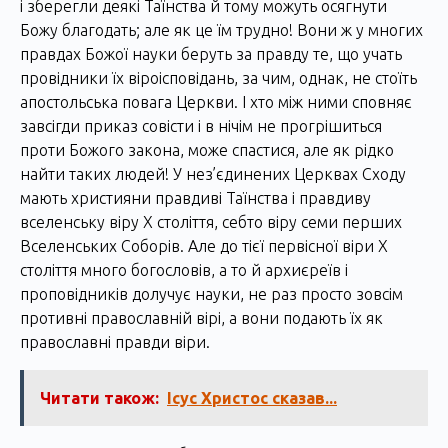
і зберегли деякі Таїнства й тому можуть осягнути
Божу благодать; але як це їм трудно! Вони ж у многих
правдах Божої науки беруть за правду те, що учать
провідники їх віроісповідань, за чим, однак, не стоїть
апостольська повага Церкви. І хто між ними сповняє
завсігди приказ совісти і в нічім не прогрішиться
проти Божого закона, може спастися, але як рідко
найти таких людей! У нез’єдинених Церквах Сходу
мають християни правдиві Таїнства і правдиву
вселенську віру X століття, себто віру семи перших
Вселенських Соборів. Але до тієї первісної віри X
століття много богословів, а то й архиєреїв і
проповідників долучує науки, не раз просто зовсім
противні православній вірі, а вони подають їх як
православні правди віри.
Читати також:
Ісус Христос сказав...