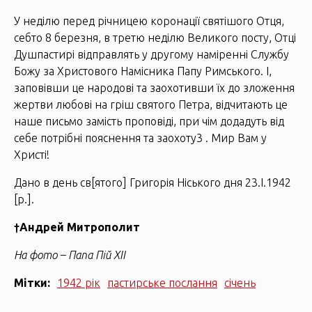
У неділю перед річницею коронації святішого Отця,
себто 8 березня, в третю неділю Великого посту, Отці
Душпастирі відправлять у другому наміренні Службу
Божу за Христового Намісника Папу Римського. І,
заповівши це народові та заохотивши їх до зложення
жертви любові на гріш святого Петра, відчитають це
наше письмо замість проповіді, при чім додадуть від
себе потрібні пояснення та заохоту3 . Мир Вам у
Христі!
Дано в день св[ятого] Григорія Ніського дня 23.І.1942
[р.].
†Андрей Митрополит
На фото – Папа Пій ХІІ
Мітки:
1942 рік
пастирське послання
січень