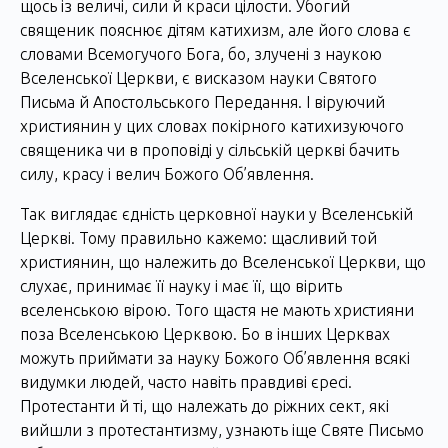
щось із величі, сили й краси цілости. Убогий
священик пояснює дітям катихизм, але його слова є
словами Всемогучого Бога, бо, злучені з наукою
Вселенської Церкви, є висказом науки Святого
Письма й Апостольського Передання. І віруючий
християнин у цих словах покірного катихизуючого
священика чи в проповіді у сільській церкві бачить
силу, красу і велич Божого Об’явлення.
Так виглядає єдність церковної науки у Вселенській
Церкві. Тому правильно кажемо: щасливий той
християнин, що належить до Вселенської Церкви, що
слухає, принимає її науку і має її, що вірить
вселенською вірою. Того щастя не мають християни
поза Вселенською Церквою. Бо в інших Церквах
можуть приймати за науку Божого Об’явлення всякі
видумки людей, часто навіть правдиві єресі.
Протестанти й ті, що належать до ріжних сект, які
вийшли з протестантизму, узнають іще Святе Письмо