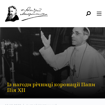
Із нагоди річниці коронації Папи
Пія ХІІ