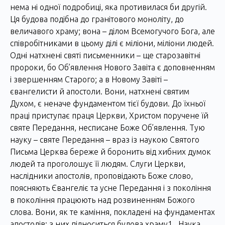
нема ні одної подробиці, яка противилася би другій.
Ця будова подібна до гранітового моноліту, до
величавого храму; вона – ділом Всемогучого Бога, але
співробітниками в цьому ділі є міліони, міліони людей.
Одні натхнені святі письменники – ще старозавітні
пророки, бо Об’явлення Нового Завіта є доповненням
і звершенням Старого; а в Новому Завіті –
євангелисти й апостоли. Вони, натхнені святим
Духом, є неначе фундаментом тієї будови. До їхньої
праці приступає праця Церкви, Христом поручене їй
святе Передання, несписане Боже Об’явлення. Тую
науку – святе Передання – враз із наукою Святого
Письма Церква береже й боронить від хибних думок
людей та проголошує її людям. Слуги Церкви,
наслідники апостолів, проповідають Боже слово,
поясняють Євангеліє та усне Передання і з покоління
в покоління працюють над розвиненням Божого
слова. Вони, як те каміння, покладені на фундаментах
апостолів; з них підноситься будова храму1 . Наука