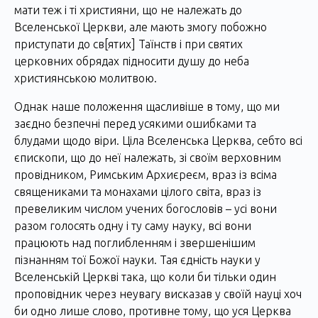
мати теж і ті християни, що не належать до
Вселенської Церкви, але мають змогу побожно
приступати до св[ятих] Таїнств і при святих
церковних обрядах підносити душу до неба
християнською молитвою.
Однак наше положення щасливіше в тому, що ми
заєдно безпечні перед усякими ошибками та
блудами щодо віри. Ціла Вселенська Церква, себто всі
єпископи, що до неї належать, зі своїм верховним
провідником, Римським Архиєреєм, враз із всіма
священиками та монахами цілого світа, враз із
превеликим числом учених богословів – усі вони
разом голосять одну і ту саму науку, всі вони
працюють над поглибленням і звершенішим
пізнанням тої Божої науки. Тая єдність науки у
Вселенській Церкві така, що коли би тільки один
проповідник через неувагу висказав у своїй науці хоч
би одно лише слово, противне тому, що уся Церква