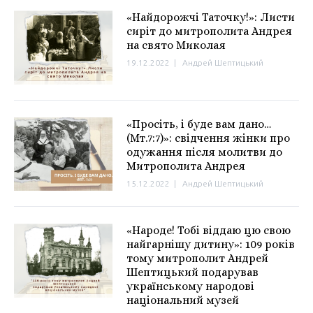
«Найдорожчі Таточку!»: Листи
сиріт до митрополита Андрея
на свято Миколая
19.12.2022
|
Андрей Шептицький
«Просіть, і буде вам дано…
(Мт.7:7)»: свідчення жінки про
одужання після молитви до
Митрополита Андрея
15.12.2022
|
Андрей Шептицький
«Народе! Тобі віддаю цю свою
найгарнішу дитину»: 109 років
тому митрополит Андрей
Шептицький подарував
українському народові
національний музей