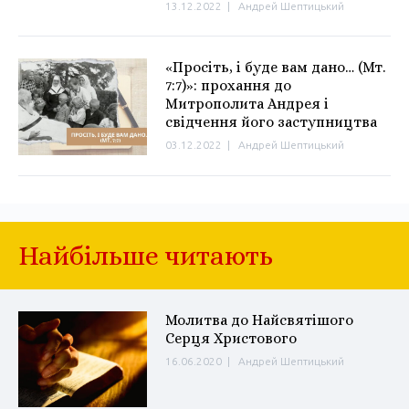
13.12.2022
|
Андрей Шептицький
«Просіть, і буде вам дано… (Мт.
7:7)»: прохання до
Митрополита Андрея і
свідчення його заступництва
03.12.2022
|
Андрей Шептицький
Найбільше читають
Молитва до Найсвятішого
Серця Христового
16.06.2020
|
Андрей Шептицький