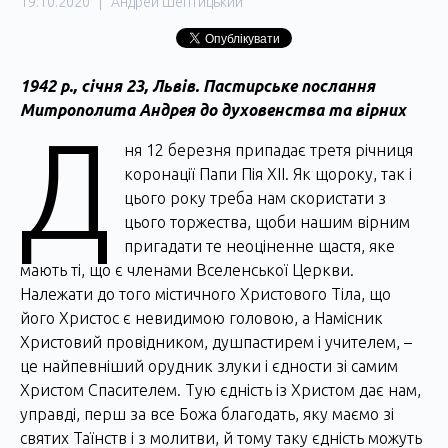
19.10.2020
|
Андрей Шептицький
1942 р., січня 23, Львів. Пастирське послання
Митрополита Андрея до духовенства та вірних
Д
ня 12 березня припадає третя річниця
коронації Папи Пія XII. Як щороку, так і
цього року треба нам скористати з
цього торжества, щоби нашим вірним
пригадати те неоціненне щастя, яке
мають ті, що є членами Вселенської Церкви.
Належати до того містичного Христового Тіла, що
його Христос є невидимою головою, а Намісник
Христовий провідником, душпастирем і учителем, –
це найпевніший орудник злуки і єдности зі самим
Христом Спасителем. Тую єдність із Христом дає нам,
управді, перш за все Божа благодать, яку маємо зі
святих Таїнств і з молитви, й тому таку єдність можуть