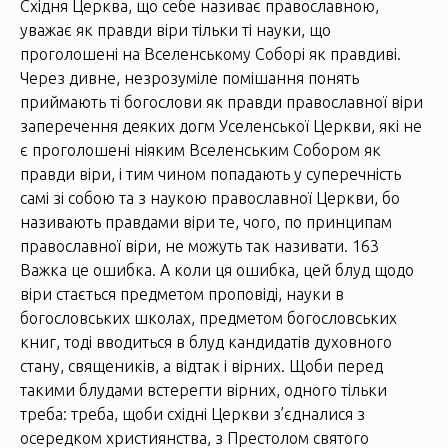
Східня Церква, що себе називає православною,
уважає як правди віри тільки ті науки, що
проголошені на Вселенському Соборі як правдиві.
Через дивне, незрозуміле помішання понять
приймають ті богослови як правди православної віри
заперечення деяких догм Уселенської Церкви, які не
є проголошені ніяким Вселенським Собором як
правди віри, і тим чином попадають у суперечність
самі зі собою та з наукою православної Церкви, бо
називають правдами віри те, чого, по принципам
православної віри, не можуть так називати. 163
Важка це ошибка. А коли ця ошибка, цей блуд щодо
віри стається предметом проповіді, науки в
богословських школах, предметом богословських
книг, тоді вводиться в блуд кандидатів духовного
стану, священиків, а відтак і вірних. Щоби перед
такими блудами встерегти вірних, одного тільки
треба: треба, щоби східні Церкви з’єдналися з
осередком християнства, з Престолом святого