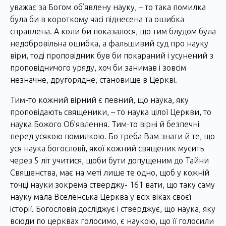
уважає за Богом об’явлену науку, – то така помилка
була би в короткому часі піднесена та ошибка
справлена. А коли би показалося, що тим блудом була
недобровільна ошибка, а фальшивий суд про науку
віри, тоді проповідник був би покараний і усунений з
проповідничого уряду, хоч би занимав і зовсім
незначне, другорядне, становище в Церкві.
Тим-то кожний вірний є певний, що наука, яку
проповідають священики, – то наука цілої Церкви, то
наука Божого Об’явлення. Тим-то вірні й безпечні
перед усякою помилкою. Бо треба Вам знати й те, що
уся наука богословії, якої кожний священик мусить
через 5 літ учитися, щоби бути допущеним до Тайни
Священства, має на меті лише те одно, щоб у кожній
точці науки зокрема стверджу- 161 вати, що таку саму
науку мала Вселенська Церква у всіх віках своєї
історії. Богословія досліджує і стверджує, що наука, яку
всюди по церквах голосимо, є наукою, що її голосили