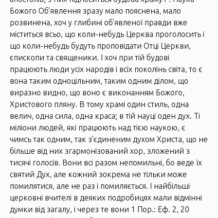
Божого Об’явлення зразу мало пояснена, мало
розвинена, хоч у глибині об’явленої правди вже
міститься всьо, що коли-небудь Церква проголосить і
що коли-небудь будуть проповідати Отці Церкви,
єпископи та священики. І хоч при тій будові
працюють люди усіх народів і всіх поколінь світа, то є
вона таким одноцільним, таким одним ділом, що
виразно видно, що воно є виконанням Божого,
Христового пляну. В тому храмі один стиль, одна
велич, одна сила, одна краса; в тій науці оден дух. Ті
міліони людей, які працюють над тією наукою, є
чимсь так одним, так з’єдиненим духом Христа, що не
більше від них згармонізований хор, зложений з
тисячі голосів. Вони всі разом непомильні, бо веде їх
святий Дух, але кожний зокрема не тільки може
помилятися, але не раз і помиляється. І найбільші
церковні вчителі в деяких подробицях мали відмінні
думки від загалу, і через те вони 1 Пор.: Еф. 2, 20