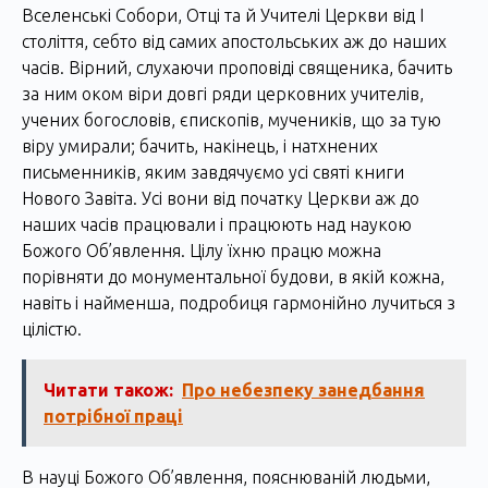
Вселенські Собори, Отці та й Учителі Церкви від І
століття, себто від самих апостольських аж до наших
часів. Вірний, слухаючи проповіді священика, бачить
за ним оком віри довгі ряди церковних учителів,
учених богословів, єпископів, мучеників, що за тую
віру умирали; бачить, накінець, і натхнених
письменників, яким завдячуємо усі святі книги
Нового Завіта. Усі вони від початку Церкви аж до
наших часів працювали і працюють над наукою
Божого Об’явлення. Цілу їхню працю можна
порівняти до монументальної будови, в якій кожна,
навіть і найменша, подробиця гармонійно лучиться з
цілістю.
Читати також:
Про небезпеку занедбання
потрібної праці
В науці Божого Об’явлення, пояснюваній людьми,