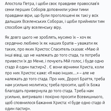
Апостола Петра, і щоби своє правдиве православ’я
семи перших Соборів доповнили усіми тими
правдами віри, що були проголошені як такі у всіх
дальших Вселенських Соборах, і щоби прийняли тим
способом цілу вселенську віру.
Як довго цього не зроблять, мусимо їх – хоч як
сердечно любимо їх як наших братів – уважати як
таких, про яких Христос Спаситель сказав: «Маю й
інші вівці, що не належать до того стада, та потреба
привести їх до Мене, і почують Мій голос, і буде одно
стадо й один пастир»2 . Є вони вірними Христа, коли
про них Христос каже: «Я маю інших…» – але не
належать до того стада. Про них, Дорогі Браття, треба
нам усильно молитись; треба просити, щоб їх Божа
благодать привернула до того стада. Треба нам
усильно, витривало і покірно просити Всевишнього,
щоб сповнилося бажання Христа: «І буде одно стадо й
один пастир».