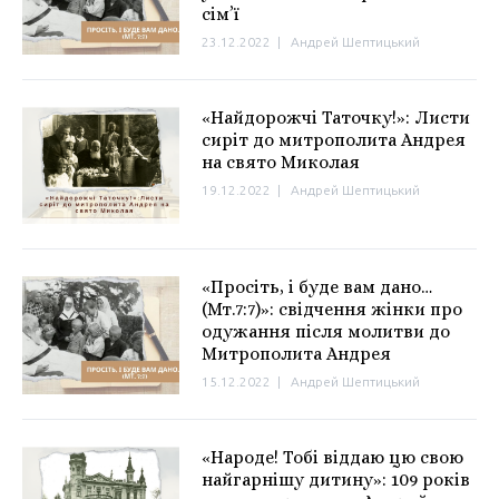
сім’ї
23.12.2022
|
Андрей Шептицький
«Найдорожчі Таточку!»: Листи
сиріт до митрополита Андрея
на свято Миколая
19.12.2022
|
Андрей Шептицький
«Просіть, і буде вам дано…
(Мт.7:7)»: свідчення жінки про
одужання після молитви до
Митрополита Андрея
15.12.2022
|
Андрей Шептицький
«Народе! Тобі віддаю цю свою
найгарнішу дитину»: 109 років