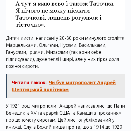
А тут я маю всьо і також Таточка.
Я нічого не можу післати
Таточкові, лишень рогульок і
тісточко».
Дитячі листи, написані у 20-30 роки минулого століття
Марцельками, Ольгами, Нусями, Васильками,
Ганусями, Ірцями, Михасями (так вони себе
підписували), дуже теплі і щирі, але у них гірка доля
кожної сироти.
Читати також:
Чи був митрополит Андрей
Шептицький політиком
У 1921 році митрополит Андрей написав лист до Папи
Бенедикта XV та єрархії США та Канади з проханням
про допомогу сиротам. Цей лист опублікований у
книжці. Слуга Божий пише про те, що з 1914 до 1920