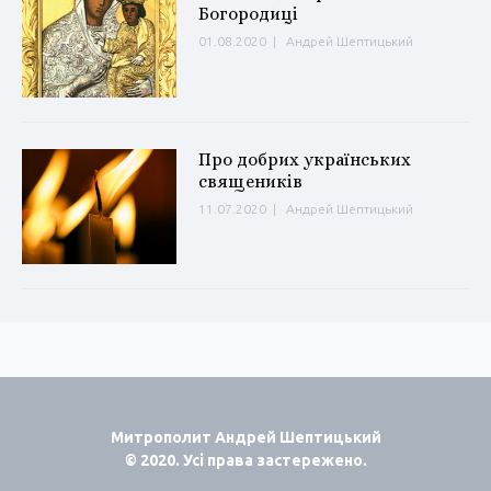
Богородиці
01.08.2020
|
Андрей Шептицький
Про добрих українських
священиків
11.07.2020
|
Андрей Шептицький
Митрополит Андрей Шептицький
© 2020. Усі права застережено.