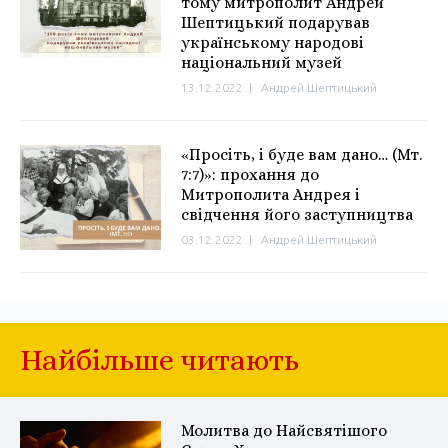
тому митрополит Андрей
Шептицький подарував
українському народові
національний музей
13.12.2022
|
Андрей Шептицький
«Просіть, і буде вам дано… (Мт.
7:7)»: прохання до
Митрополита Андрея і
свідчення його заступництва
03.12.2022
|
Андрей Шептицький
Найбільше читають
Молитва до Найсвятішого