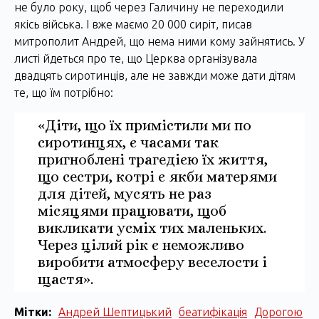
не було року, щоб через Галичину не переходили
якісь війська. І вже маємо 20 000 сиріт, писав
митрополит Андрей, що нема ними кому зайнятись. У
листі йдеться про те, що Церква організувала
двадцять сиротинців, але не завжди може дати дітям
те, що їм потрібно:
«Діти, що їх примістили ми по
сиротинцях, є часами так
пригноблені трагедією їх життя,
що сестри, котрі є якби матерями
для дітей, мусять не раз
місяцями працювати, щоб
викликати усміх тих маленьких.
Через цілий рік є неможливо
виробити атмосферу веселости і
щастя».
Мітки:
Андрей Шептицький
беатифікація
Дорогою