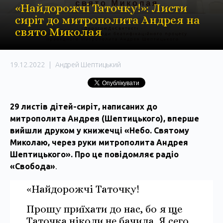
«Найдорожчі Таточку!»: Листи
сиріт до митрополита Андрея на
свято Миколая
19.12.2022
|
Андрей Шептицький
29 листів дітей-сиріт, написаних до
митрополита Андрея (Шептицького), вперше
вийшли друком у книжечці «Небо. Святому
Миколаю, через руки митрополита Андрея
Шептицького». Про це повідомляє радіо
«Свобода»
.
«Найдорожчі Таточку!
Прошу приїхати до нас, бо я ще
Таточка ніколи не бачила. Я сего