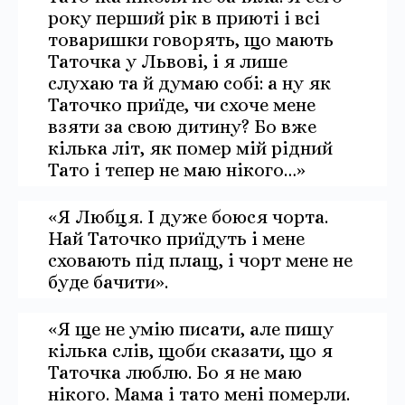
року перший рік в приюті і всі
товаришки говорять, що мають
Таточка у Львові, і я лише
слухаю та й думаю собі: а ну як
Таточко приїде, чи схоче мене
взяти за свою дитину? Бо вже
кілька літ, як помер мій рідний
Тато і тепер не маю нікого…»
«Я Любця. І дуже боюся чорта.
Най Таточко приїдуть і мене
сховають під плащ, і чорт мене не
буде бачити».
«Я ще не умію писати, але пишу
кілька слів, щоби сказати, що я
Таточка люблю. Бо я не маю
нікого. Мама і тато мені померли.