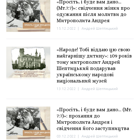
«Просіть, і буде вам дано…
(Мт.7:7)»: свідчення жінки про
одужання після молитви до
Митрополита Андрея
15.12.2022
|
Андрей Шептицький
«Народе! Тобі віддаю цю свою
найгарнішу дитину»: 109 років
тому митрополит Андрей
Шептицький подарував
українському народові
національний музей
13.12.2022
|
Андрей Шептицький
«Просіть, і буде вам дано… (Мт.
7:7)»: прохання до
Митрополита Андрея і
свідчення його заступництва
03.12.2022
|
Андрей Шептицький