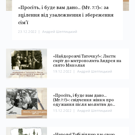
«Просіть, і буде вам дано… (Мт. 7:7)»: за
зцілення від узалежнення і збереження
сім’ї
23.12.2022
|
Андрей Шептицький
«Найдорожчі Таточку!»: Листи
сиріт до митрополита Андрея на
свято Миколая
19.12.2022
|
Андрей Шептицький
«Просіть, і буде вам дано…
(Мт.7:7)»: свідчення жінки про
одужання після молитви до
Митрополита Андрея
15.12.2022
|
Андрей Шептицький
«Народе! Тобі віддаю цю свою