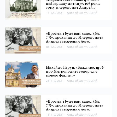
найгарнішу дитину»: 109 років
тому митрополит Андрей
Шептицький подарував
13.12.2022
|
Андрей Шептицький
українському народові
національний музей
«Просіть, і буде вам дано… (Мт.
7:7)»: прохання до Митрополита
Андрея і свідчення його
заступництва
03.12.2022
|
Андрей Шептицький
Михайло Перун: «Важливо, щоб
про Митрополита говорили
мовою фактів…»
28.11.2022
|
Андрей Шептицький
«Просіть, і буде вам дано… (Мт.
7:7)»: прохання до Митрополита
Андрея і свідчення його
заступництва
18.11.2022
|
Андрей Шептицький