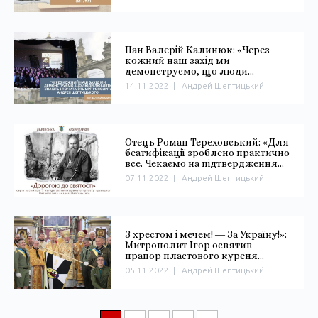
Пан Валерій Калинюк: «Через
кожний наш захід ми
демонструємо, що люди
люблять, знають і почитають
14.11.2022
|
Андрей Шептицький
митрополита Андрея
Шептицького»
Отець Роман Тереховський: «Для
беатифікації зроблено практично
все. Чекаємо на підтвердження
чуда»
07.11.2022
|
Андрей Шептицький
З хрестом і мечем! ― За Україну!»:
Митрополит Ігор освятив
прапор пластового куреня
«Орден Хрестоносців» імені
05.11.2022
|
Андрей Шептицький
Митрополита Андрея
Шептицького