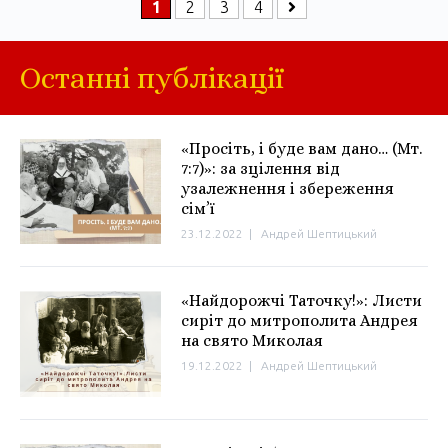
1
2
3
4
Останні публікації
«Просіть, і буде вам дано… (Мт.
7:7)»: за зцілення від
узалежнення і збереження
сім’ї
23.12.2022
|
Андрей Шептицький
«Найдорожчі Таточку!»: Листи
сиріт до митрополита Андрея
на свято Миколая
19.12.2022
|
Андрей Шептицький