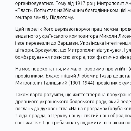
організовуватися. Тому від 1917 році Митрополит А
«Пласт». Потім стає найбільшим благодійником цієї 
гектара землі у Підлютому.
Цей перелік його державотворчої праці можна прод
видатного українського композитора Миколи Лисен
і все перевезли до Варшави. Українська інтелігенц
ці твори. Зрозуміло, що Митрополит відгукнувся. І уя
бомбардування повністю згорів, тож фактично він 
На моє переконання, ми мало говоримо про унійні (е
провісником. Блаженніший Любомир Гузар це деталь
Митрополит Галицький (1901-1944) провісник екуме
Також варто розуміти, що життєствердна проукраїн
древнього українського боярського роду, який веде с
послань до духовенства «Наша програма» (опублікова
з діда-прадіда, а Церкву нашу і святий наш обряд п
своє життя». І це треба чітко усвідомити, пізнаючи 