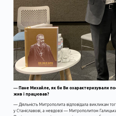
― Пане Михайле, як би Ви охарактеризували пос
жив і працював?
― Діяльність Митрополита відповідала викликам тог
у Станіславові, а невдовзі ― Митрополитом Галицьк