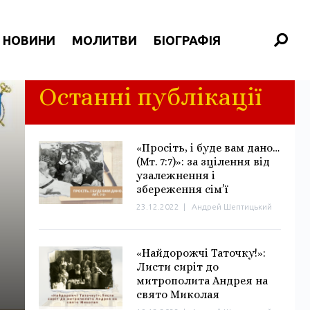
НОВИНИ
МОЛИТВИ
БІОГРАФІЯ
Останні публікації
«Просіть, і буде вам дано…
(Мт. 7:7)»: за зцілення від
узалежнення і
збереження сім’ї
23.12.2022
|
Андрей Шептицький
«Найдорожчі Таточку!»:
Листи сиріт до
митрополита Андрея на
свято Миколая