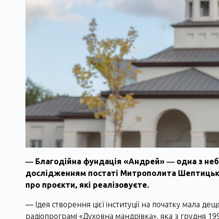
― Благодійна фундація «Андрей» ― одна з неба
дослідженням постаті Митрополита Шептицького
про проєкти, які реалізовуєте.
― Ідея створення цієї інституції на початку мала д
радіопрограмі «Духовна мандрівка», яка з грудня 199