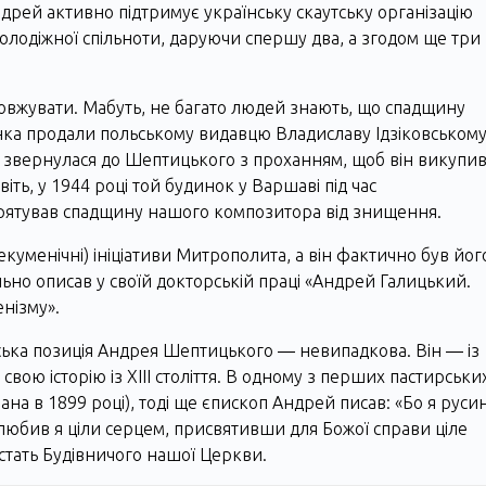
ндрей активно підтримує українську скаутську організацію
молодіжної спільноти, даруючи спершу два, а згодом ще три
овжувати. Мабуть, не багато людей знають, що спадщину
ка продали польському видавцю Владиславу Ідзіковськом
ія звернулася до Шептицького з проханням, щоб він викупи
віть, у 1944 році той будинок у Варшаві під час
врятував спадщину нашого композитора від знищення.
куменічні) ініціативи Митрополита, а він фактично був йог
но описав у своїй докторській праці «Андрей Галицький.
нізму».
ська позиція Андрея Шептицького ― невипадкова. Він ― із
вою історію із ХІІІ століття. В одному з перших пастирськи
на в 1899 році), тоді ще єпископ Андрей писав: «Бо я руси
олюбив я ціли серцем, присвятивши для Божої справи ціле
постать Будівничого нашої Церкви.