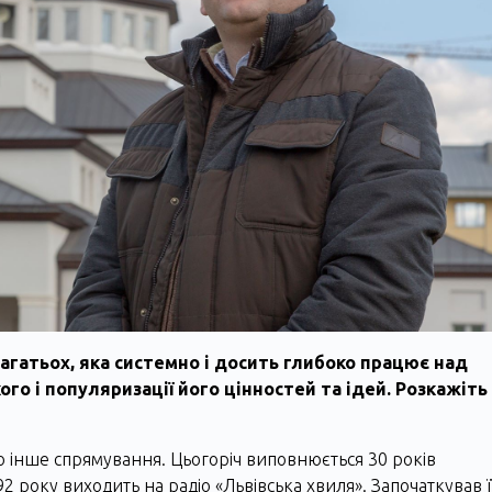
гатьох, яка системно і досить глибоко працює над
 і популяризації його цінностей та ідей. Розкажіть
ещо інше спрямування. Цьогоріч виповнюється 30 років
2 року виходить на радіо «Львівська хвиля». Започаткував ї