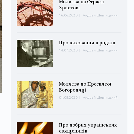
Молитва на Страсті
Христові
16.06.2020
|
Андрей Шептицький
Про виховання в родині
14.07.2020
|
Андрей Шептицький
Молитва до Пресвятої
Богородиці
01.08.2020
|
Андрей Шептицький
Про добрих українських
священиків