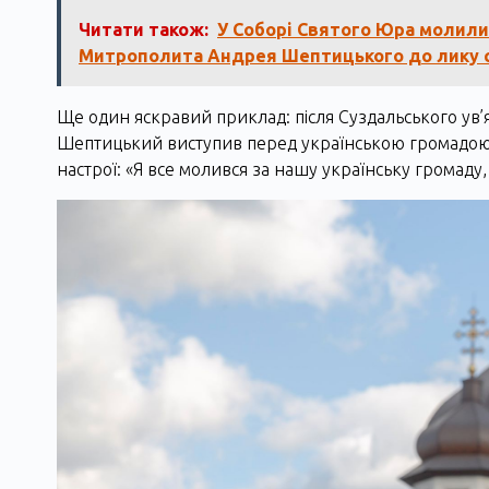
Читати також:
У Соборі Святого Юра молили
Митрополита Андрея Шептицького до лику 
Ще один яскравий приклад: після Суздальського ув’я
Шептицький виступив перед українською громадою. У
настрої: «Я все молився за нашу українську громаду