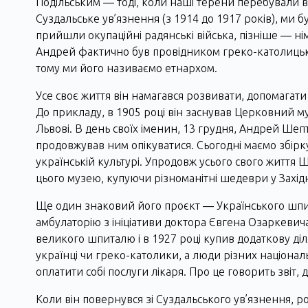
Подільським ― тоді, коли наші терени перебували в 
Суздальське ув’язнення (з 1914 до 1917 років), ми б
прийшли окупаційні радянські війська, пізніше ― ні
Андрей фактично був провідником греко-католицької
тому ми його називаємо етнархом.
Усе своє життя він намагався розвивати, допомагат
До прикладу, в 1905 році він заснував Церковний му
Львові. В день своїх іменин, 13 грудня, Андрей Ше
продовжував ним опікуватися. Сьогодні маємо збірку
українській культурі. Упродовж усього свого життя Ш
цього музею, купуючи різноманітні шедеври у Західн
Ще один знаковий його проєкт ― Українського шпи
амбулаторію з ініціативи доктора Євгена Озаркевич
великого шпиталю і в 1927 році купив додаткову діл
українці чи греко-католики, а люди різних націонал
оплатити собі послуги лікаря. Про це говорить звіт,
Коли він повернувся зі Суздальського ув’язнення, р