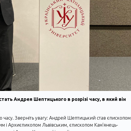
тать Андрея Шептицького в розрізі часу, в який він
о часу. Зверніть увагу: Андрей Шептицький став єпископом
им і Архиєпикопом Львівським, єпископом Кам’янець-