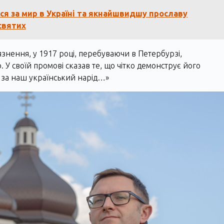
ся за мир в Україні та якнайшвидшу прославу
святих
знення, у 1917 році, перебуваючи в Петербурзі,
 своїй промові сказав те, що чітко демонструє його
, за наш український нарід…»