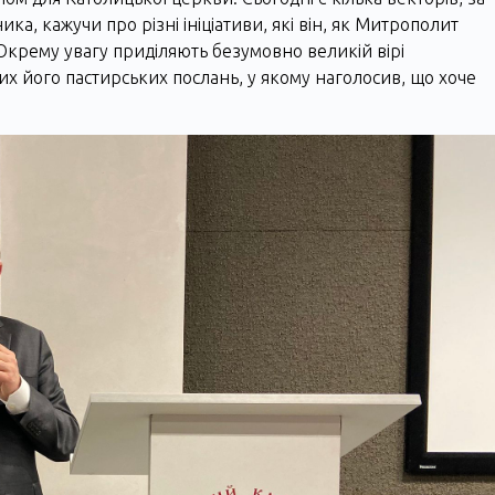
, кажучи про різні ініціативи, які він, як Митрополит
Окрему увагу приділяють безумовно великій вірі
х його пастирських послань, у якому наголосив, що хоче