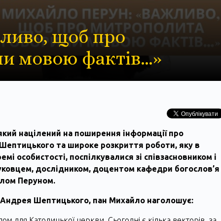
ливо, щоб про
и мовою фактів…»
кий націлений на поширення інформації про
ептицького та широке розкриття роботи, яку в
ремі особистості, поспілкувалися зі співзасновником і
ауковцем, дослідником, доцентом кафедри богослов’я
йлом Перуном.
Андрея Шептицького, пан Михайло наголошує:
ом для Католицької церкви. Сьогодні є кілька векторів, за