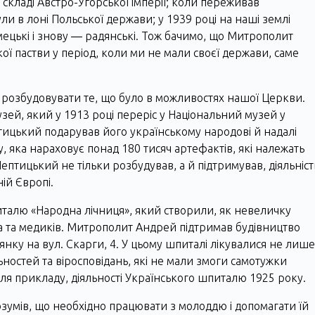
складі Австро-Угорської імперії; коли переживав
ули в лоні Польської держави; у 1939 році на наші землі
мецькі і знову ― радянські. Тож бачимо, що Митрополит
 пастви у період, коли ми не мали своєї держави, саме
и розбудовувати те, що було в можливостях нашої Церкви.
зей, який у 1913 році переріс у Національний музей у
птицький подарував його українському народові й надалі
, яка нараховує понад 180 тисяч артефактів, які належать
ептицький не тільки розбудував, а й підтримував, діяльніст
ій Європі.
талю «Народна лічниця», який створили, як невеличку
а та медиків. Митрополит Андрей підтримав будівництво
янку на вул. Скарги, 4. У цьому шпиталі лікувалися не лише
ьностей та віросповідань, які не мали змоги самотужки
 для прикладу, діяльності Українського шпиталю 1925 року.
озумів, що необхідно працювати з молоддю і допомагати їй