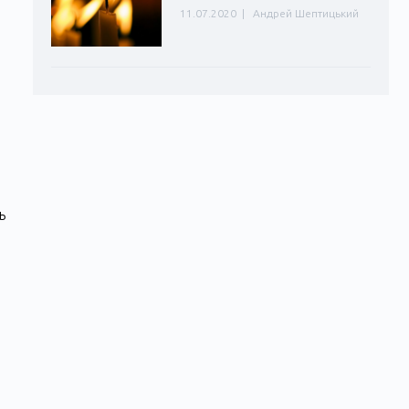
11.07.2020
|
Андрей Шептицький
ь