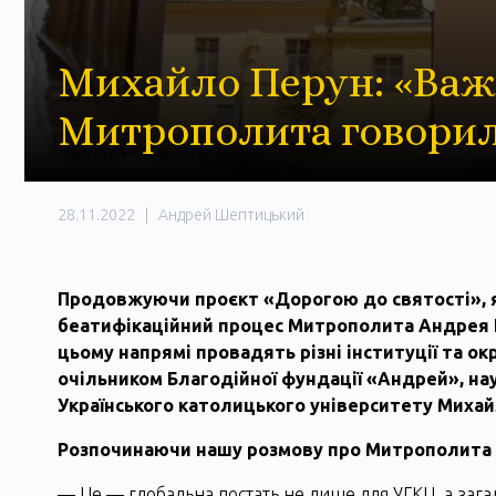
Михайло Перун: «Важ
Митрополита говорил
28.11.2022
|
Андрей Шептицький
Продовжуючи проєкт «Дорогою до святості», я
беатифікаційний процес Митрополита Андрея Ш
цьому напрямі провадять різні інституції та ок
очільником Благодійної фундації «Андрей», н
Українського католицького університету Миха
Розпочинаючи нашу розмову про Митрополита 
― Це ― глобальна постать не лише для УГКЦ, а загал