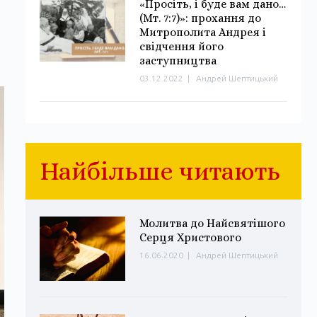
«Просіть, і буде вам дано…
(Мт. 7:7)»: прохання до
Митрополита Андрея і
свідчення його
заступництва
03.12.2022
|
Андрей Шептицький
Найбільше читають
Молитва до Найсвятішого
Серця Христового
16.06.2020
|
Андрей Шептицький