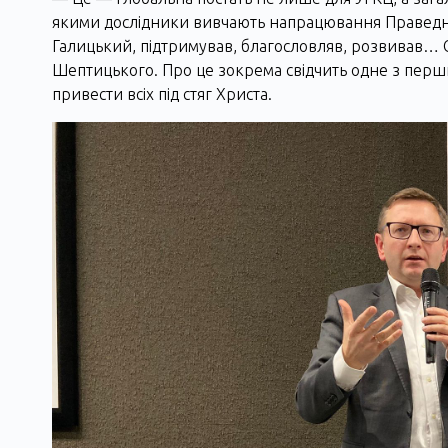
якими дослідники вивчають напрацювання Праведника
Галицький, підтримував, благословляв, розвивав… 
Шептицького. Про це зокрема свідчить одне з перши
привести всіх під стяг Христа.