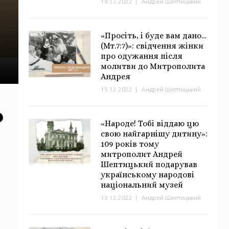
19.12.2022
|
Андрей Шептицький
«Просіть, і буде вам дано…
(Мт.7:7)»: свідчення жінки
про одужання після
молитви до Митрополита
Андрея
15.12.2022
|
Андрей Шептицький
«Народе! Тобі віддаю цю
свою найгарнішу дитину»:
109 років тому
митрополит Андрей
Шептицький подарував
українському народові
національний музей
13.12.2022
|
Андрей Шептицький