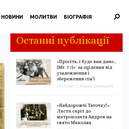
НОВИНИ
МОЛИТВИ
БІОГРАФІЯ
Останні публікації
«Просіть, і буде вам дано…
(Мт. 7:7)»: за зцілення від
узалежнення і
збереження сім’ї
23.12.2022
|
Андрей Шептицький
«Найдорожчі Таточку!»:
Листи сиріт до
митрополита Андрея на
свято Миколая