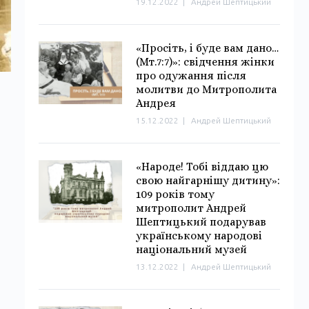
19.12.2022
|
Андрей Шептицький
«Просіть, і буде вам дано…
(Мт.7:7)»: свідчення жінки
про одужання після
молитви до Митрополита
Андрея
15.12.2022
|
Андрей Шептицький
«Народе! Тобі віддаю цю
свою найгарнішу дитину»:
109 років тому
митрополит Андрей
Шептицький подарував
українському народові
національний музей
13.12.2022
|
Андрей Шептицький