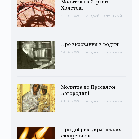
Молитва на Страсті
Христові
16.06.2020
|
Андрей Шептицький
Про виховання в родині
14.07.2020
|
Андрей Шептицький
Молитва до Пресвятої
Богородиці
01.08.2020
|
Андрей Шептицький
Про добрих українських
священиків