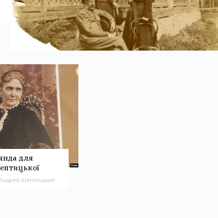
янда для
ептицької
Андрей Шептицький