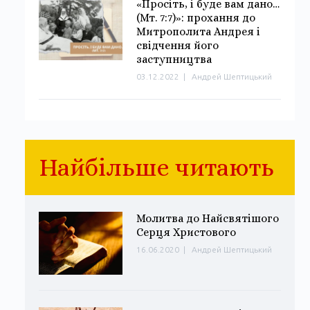
«Просіть, і буде вам дано…
(Мт. 7:7)»: прохання до
Митрополита Андрея і
свідчення його
заступництва
03.12.2022
|
Андрей Шептицький
Найбільше читають
Молитва до Найсвятішого
Серця Христового
16.06.2020
|
Андрей Шептицький