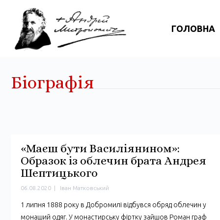
ГОЛОВНА
Біографія
«Маєш бути Василіянином»:
Образок із облечин брата Андрея
Шептицького
06.08.2020
|
Іван Матковський
1 липня 1888 року в Добромилі відбувся обряд облечин у
монаший одяг. У монастирську фіртку зайшов Роман граф