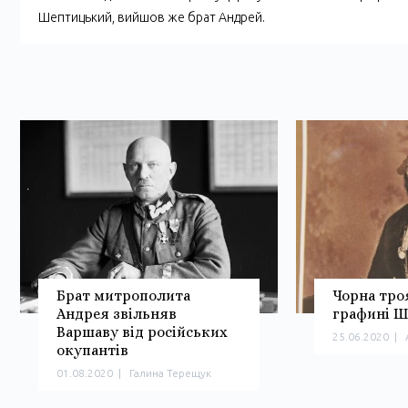
Шептицький, вийшов же брат Андрей.
Брат митрополита
Чорна тро
Андрея звільняв
графині Ш
Варшаву від російських
25.06.2020
|
окупантів
01.08.2020
|
Галина Терещук