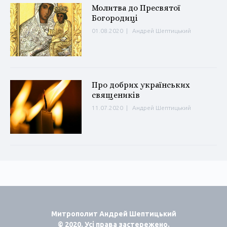
Молитва до Пресвятої
Богородиці
01.08.2020
|
Андрей Шептицький
Про добрих українських
священиків
11.07.2020
|
Андрей Шептицький
Митрополит Андрей Шептицький
© 2020. Усі права застережено.