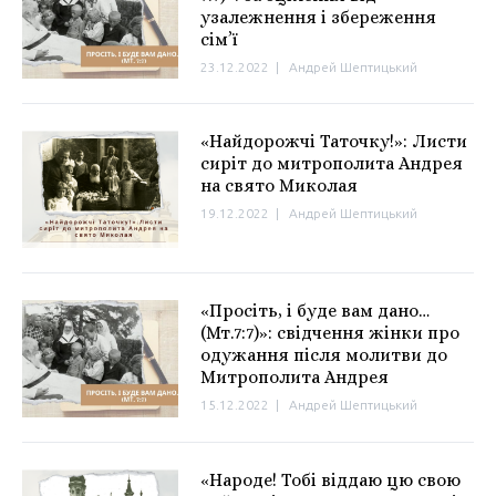
узалежнення і збереження
сім’ї
23.12.2022
|
Андрей Шептицький
«Найдорожчі Таточку!»: Листи
сиріт до митрополита Андрея
на свято Миколая
19.12.2022
|
Андрей Шептицький
«Просіть, і буде вам дано…
(Мт.7:7)»: свідчення жінки про
одужання після молитви до
Митрополита Андрея
15.12.2022
|
Андрей Шептицький
«Народе! Тобі віддаю цю свою