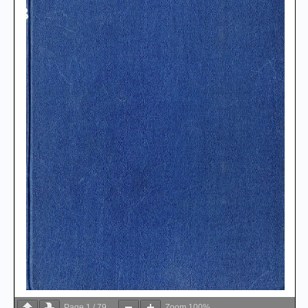
Page
1
/
79
Zoom
100%