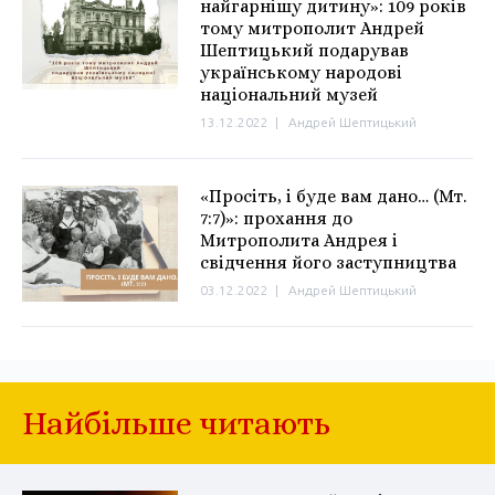
найгарнішу дитину»: 109 років
тому митрополит Андрей
Шептицький подарував
українському народові
національний музей
13.12.2022
|
Андрей Шептицький
«Просіть, і буде вам дано… (Мт.
7:7)»: прохання до
Митрополита Андрея і
свідчення його заступництва
03.12.2022
|
Андрей Шептицький
Найбільше читають