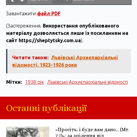
Завантажити
файл PDF
(Застереження.
Використання опублікованого
матеріалу дозволяється лише із посиланням на
сайт https://sheptytsky.com.ua
).
Читати також:
Львівські Архиєпархіальні
відомості, 1923-1926 роки
Мітки:
1938 рік
Львівські Архиєпархіальні відомості
Останні публікації
«Просіть, і буде вам дано… (Мт.
7:7)»: за зцілення від